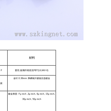
材料
。
F
塑壳
:
玻璃纤维填充
PBT(UL94V-0)
金针
:0.36mm
厚磷铜片镀镍后选镀金
插拔
镀金厚度
: Fμ inch ,3μ inch, 6μ inch, 15μ inch,
30μ inch, 50μ inch