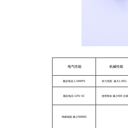
电气性能
机械性能
:
额定电流
:1.5AMPS
张力强度
最大
2.2KG
额定电压
:125V AC
使用寿命
:
最少
600
次
绝缘电阻
:
最少
500MΩ